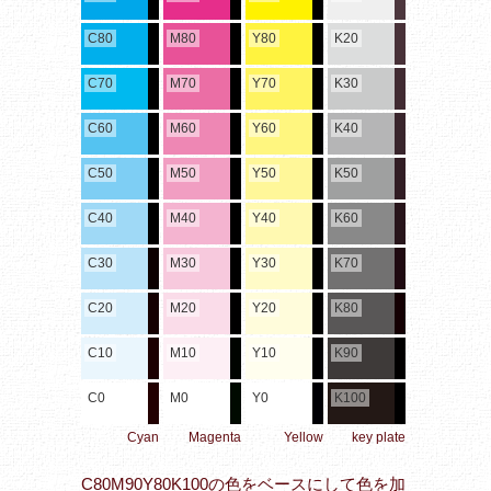
C80
M80
Y80
K20
C70
M70
Y70
K30
C60
M60
Y60
K40
C50
M50
Y50
K50
C40
M40
Y40
K60
C30
M30
Y30
K70
C20
M20
Y20
K80
C10
M10
Y10
K90
C0
M0
Y0
K100
Cyan
Magenta
Yellow
key plate
C80M90Y80K100の色をベースにして色を加