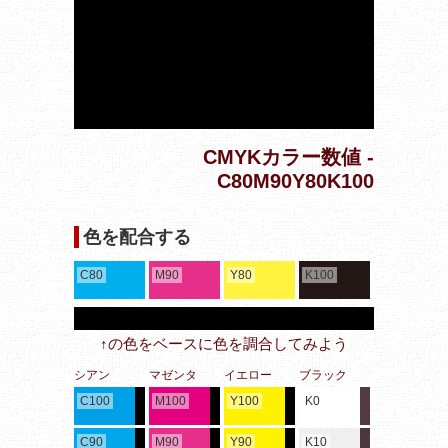
CMYKカラー数値 -
C80M90Y80K100
色を配合する
C80
M90
Y80
K100
↑の色をベースに色を調合してみよう
シアン
マゼンタ
イエロー
ブラック
C100
M100
Y100
K0
C90
M90
Y90
K10