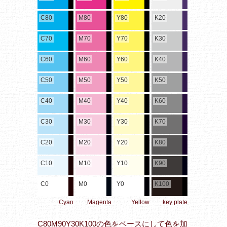
C80
M80
Y80
K20
C70
M70
Y70
K30
C60
M60
Y60
K40
C50
M50
Y50
K50
C40
M40
Y40
K60
C30
M30
Y30
K70
C20
M20
Y20
K80
C10
M10
Y10
K90
C0
M0
Y0
K100
Cyan
Magenta
Yellow
key plate
C80M90Y30K100の色をベースにして色を加