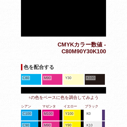
CMYKカラー数値 -
C80M90Y30K100
色を配合する
C80
M90
Y30
K100
↑の色をベースに色を調合してみよう
シアン
マゼンタ
イエロー
ブラック
C100
M100
Y100
K0
C90
M90
Y90
K10