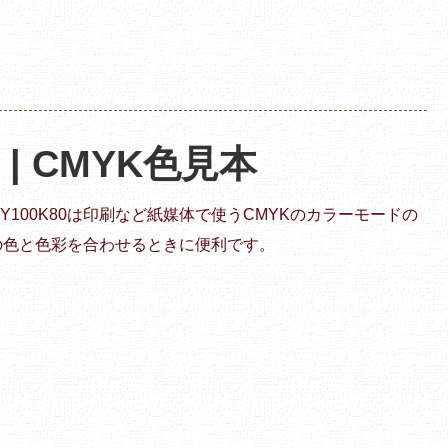
0 | CMYK色見本
M30Y100K80は印刷など紙媒体で使うCMYKのカラーモードの
の色と色彩を合わせるときに便利です。