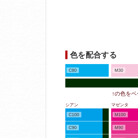
色を配合する
C80
M30
↑の色を
シアン
マゼンタ
C100
M100
C90
M90