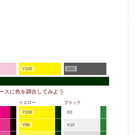
Y100
K80
ベースに色を調合してみよう
イエロー
ブラック
Y100
K0
Y90
K10