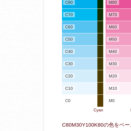
C80
M80
C70
M70
C60
M60
C50
M50
C40
M40
C30
M30
C20
M20
C10
M10
C0
M0
Cyan
C80M30Y100K80の色