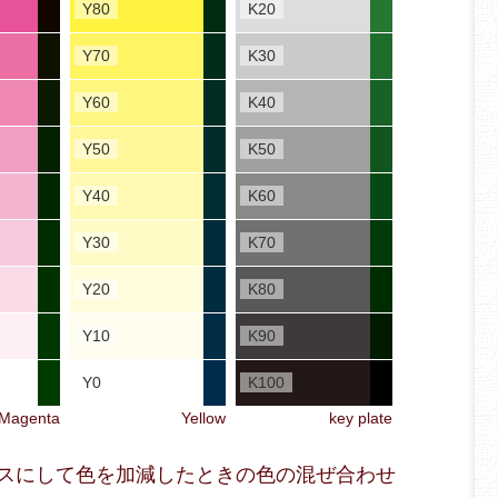
Y80
K20
Y70
K30
Y60
K40
Y50
K50
Y40
K60
Y30
K70
Y20
K80
Y10
K90
Y0
K100
Magenta
Yellow
key plate
をベースにして色を加減したときの色の混ぜ合わせ