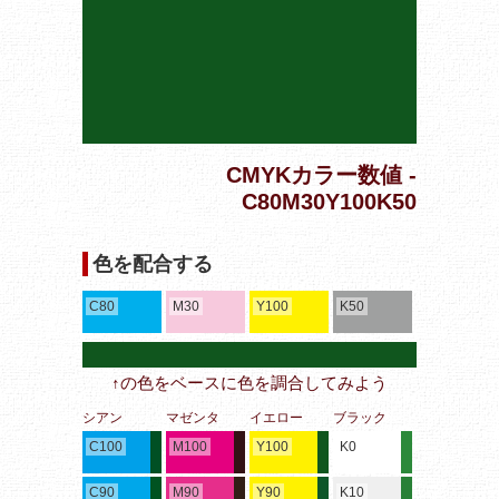
CMYKカラー数値 -
C80M30Y100K50
色を配合する
C80
M30
Y100
K50
↑の色をベースに色を調合してみよう
シアン
マゼンタ
イエロー
ブラック
C100
M100
Y100
K0
C90
M90
Y90
K10