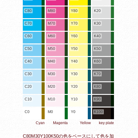
C80
M80
Y80
K20
C70
M70
Y70
K30
C60
M60
Y60
K40
C50
M50
Y50
K50
C40
M40
Y40
K60
C30
M30
Y30
K70
C20
M20
Y20
K80
C10
M10
Y10
K90
C0
M0
Y0
K100
Cyan
Magenta
Yellow
key plate
C80M30Y100K50の色をベースにして色を加