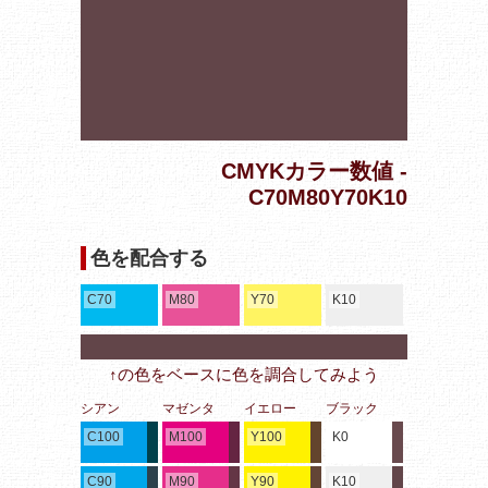
CMYKカラー数値 -
C70M80Y70K10
色を配合する
C70
M80
Y70
K10
↑の色をベースに色を調合してみよう
シアン
マゼンタ
イエロー
ブラック
C100
M100
Y100
K0
C90
M90
Y90
K10