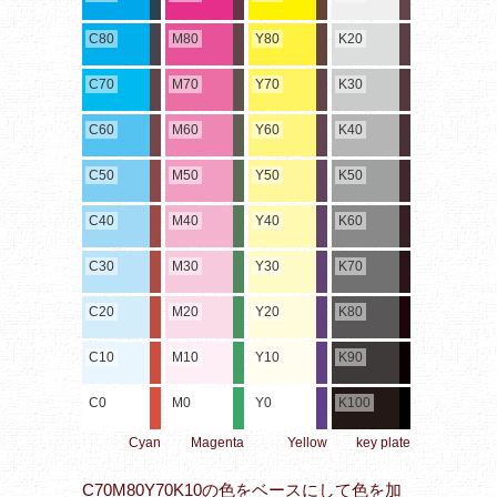
C80
M80
Y80
K20
C70
M70
Y70
K30
C60
M60
Y60
K40
C50
M50
Y50
K50
C40
M40
Y40
K60
C30
M30
Y30
K70
C20
M20
Y20
K80
C10
M10
Y10
K90
C0
M0
Y0
K100
Cyan
Magenta
Yellow
key plate
C70M80Y70K10の色をベースにして色を加