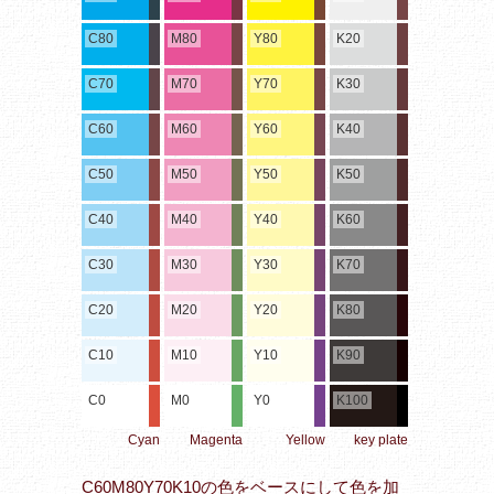
C80
M80
Y80
K20
C70
M70
Y70
K30
C60
M60
Y60
K40
C50
M50
Y50
K50
C40
M40
Y40
K60
C30
M30
Y30
K70
C20
M20
Y20
K80
C10
M10
Y10
K90
C0
M0
Y0
K100
Cyan
Magenta
Yellow
key plate
C60M80Y70K10の色をベースにして色を加