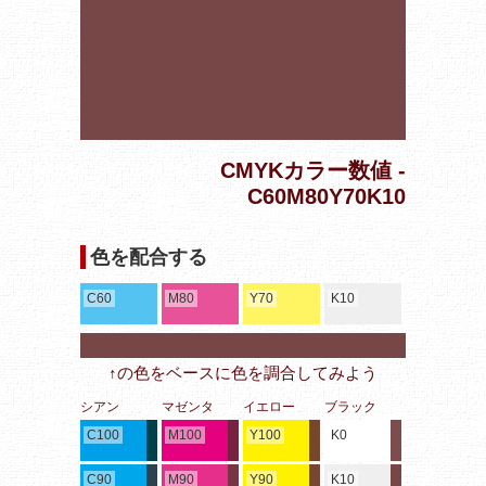
CMYKカラー数値 -
C60M80Y70K10
色を配合する
C60
M80
Y70
K10
↑の色をベースに色を調合してみよう
シアン
マゼンタ
イエロー
ブラック
C100
M100
Y100
K0
C90
M90
Y90
K10