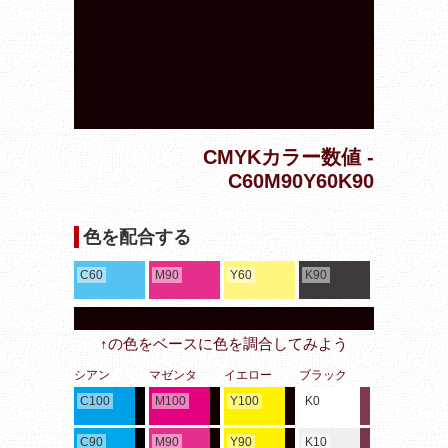
CMYKカラー数値 -
C60M90Y60K90
色を配合する
C60
M90
Y60
K90
↑の色をベースに色を調合してみよう
シアン
マゼンタ
イエロー
ブラック
C100
M100
Y100
K0
C90
M90
Y90
K10