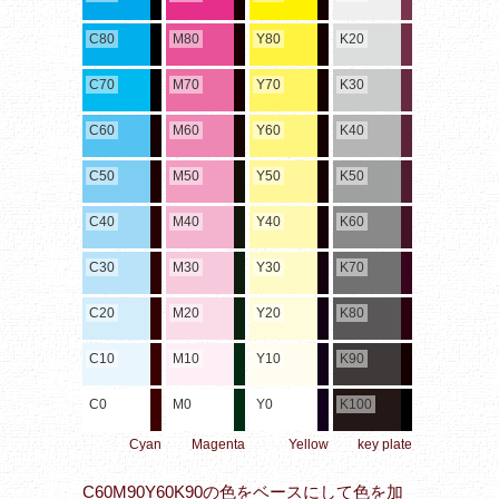
C80
M80
Y80
K20
C70
M70
Y70
K30
C60
M60
Y60
K40
C50
M50
Y50
K50
C40
M40
Y40
K60
C30
M30
Y30
K70
C20
M20
Y20
K80
C10
M10
Y10
K90
C0
M0
Y0
K100
Cyan
Magenta
Yellow
key plate
C60M90Y60K90の色をベースにして色を加