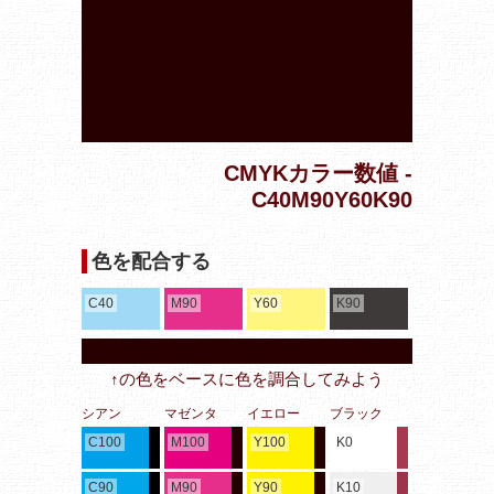
CMYKカラー数値 -
C40M90Y60K90
色を配合する
C40
M90
Y60
K90
↑の色をベースに色を調合してみよう
シアン
マゼンタ
イエロー
ブラック
C100
M100
Y100
K0
C90
M90
Y90
K10