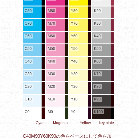
C80
M80
Y80
K20
C70
M70
Y70
K30
C60
M60
Y60
K40
C50
M50
Y50
K50
C40
M40
Y40
K60
C30
M30
Y30
K70
C20
M20
Y20
K80
C10
M10
Y10
K90
C0
M0
Y0
K100
Cyan
Magenta
Yellow
key plate
C40M90Y60K90の色をベースにして色を加