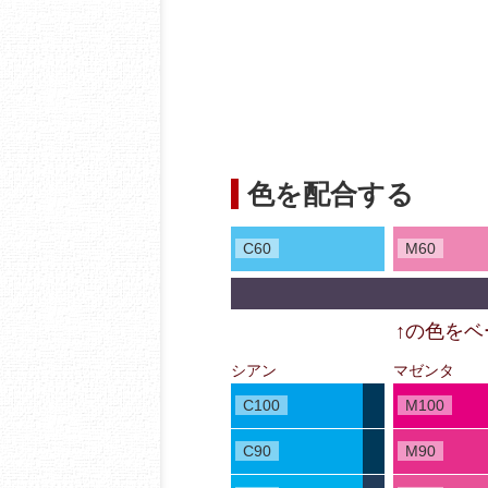
色を配合する
C60
M60
↑の色を
シアン
マゼンタ
C100
M100
C90
M90