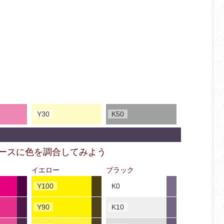
Y30
K50
ベースに色を調合してみよう
イエロー
ブラック
Y100
K0
Y90
K10