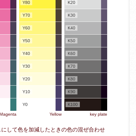
Y80
K20
Y70
K30
Y60
K40
Y50
K50
Y40
K60
Y30
K70
Y20
K80
Y10
K90
Y0
K100
Magenta
Yellow
key plate
ベースにして色を加減したときの色の混ぜ合わせ