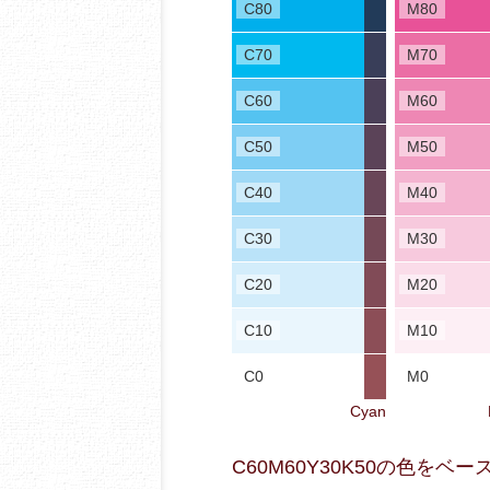
C80
M80
C70
M70
C60
M60
C50
M50
C40
M40
C30
M30
C20
M20
C10
M10
C0
M0
Cyan
C60M60Y30K50の色を