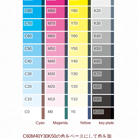
C80
M80
Y80
K20
C70
M70
Y70
K30
C60
M60
Y60
K40
C50
M50
Y50
K50
C40
M40
Y40
K60
C30
M30
Y30
K70
C20
M20
Y20
K80
C10
M10
Y10
K90
C0
M0
Y0
K100
Cyan
Magenta
Yellow
key plate
C60M40Y30K50の色をベースにして色を加