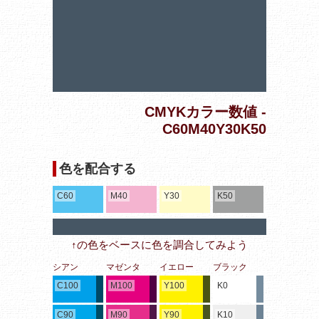
CMYKカラー数値 -
C60M40Y30K50
色を配合する
C60
M40
Y30
K50
↑の色をベースに色を調合してみよう
シアン
マゼンタ
イエロー
ブラック
C100
M100
Y100
K0
C90
M90
Y90
K10