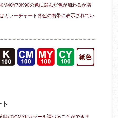
M40Y70K90の色に選んだ色が加わるか増
はカラーチャート各色の右帯に表示されてい
ート
％刻みのCMYKカラーを調べることができま