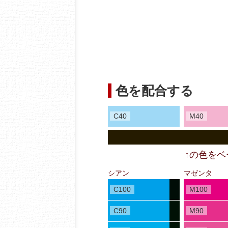
色を配合する
C40
M40
↑の色を
シアン
マゼンタ
C100
M100
C90
M90