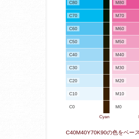
C80
M80
C70
M70
C60
M60
C50
M50
C40
M40
C30
M30
C20
M20
C10
M10
C0
M0
Cyan
C40M40Y70K90の色を