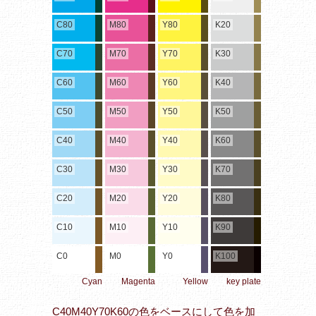
C80
M80
Y80
K20
C70
M70
Y70
K30
C60
M60
Y60
K40
C50
M50
Y50
K50
C40
M40
Y40
K60
C30
M30
Y30
K70
C20
M20
Y20
K80
C10
M10
Y10
K90
C0
M0
Y0
K100
Cyan
Magenta
Yellow
key plate
C40M40Y70K60の色をベースにして色を加