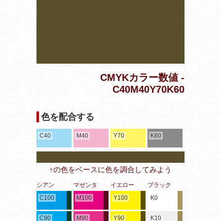
CMYKカラー数値 -
C40M40Y70K60
色を配合する
C40
M40
Y70
K60
↑の色をベースに色を調合してみよう
シアン
マゼンタ
イエロー
ブラック
C100
M100
Y100
K0
C90
M90
Y90
K10