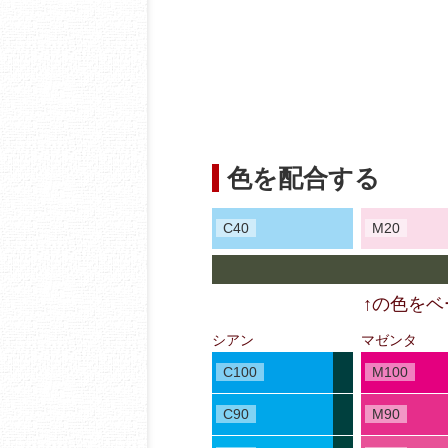
色を配合する
C40
M20
↑の色を
シアン
マゼンタ
C100
M100
C90
M90