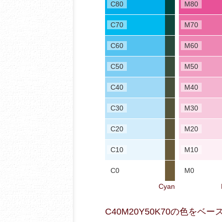
C80
M80
C70
M70
C60
M60
C50
M50
C40
M40
C30
M30
C20
M20
C10
M10
C0
M0
Cyan
C40M20Y50K70の色を