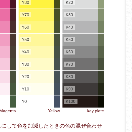
Y80
K20
Y70
K30
Y60
K40
Y50
K50
Y40
K60
Y30
K70
Y20
K80
Y10
K90
Y0
K100
Magenta
Yellow
key plate
ベースにして色を加減したときの色の混ぜ合わせ