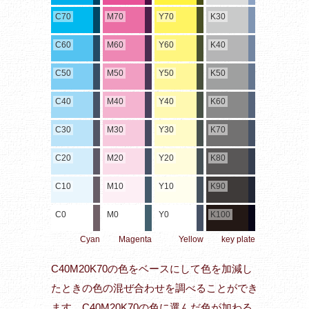
C70
M70
Y70
K30
C60
M60
Y60
K40
C50
M50
Y50
K50
C40
M40
Y40
K60
C30
M30
Y30
K70
C20
M20
Y20
K80
C10
M10
Y10
K90
C0
M0
Y0
K100
Cyan
Magenta
Yellow
key plate
C40M20K70の色をベースにして色を加減し
たときの色の混ぜ合わせを調べることができ
ます。C40M20K70の色に選んだ色が加わる