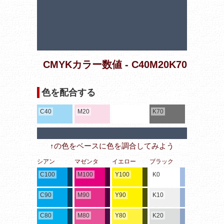
CMYKカラー数値 - C40M20K70
色を配合する
C40
M20
K70
↑の色をベースに色を調合してみよう
シアン
マゼンタ
イエロー
ブラック
C100
M100
Y100
K0
C90
M90
Y90
K10
C80
M80
Y80
K20