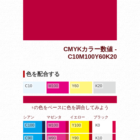
CMYKカラー数値 -
C10M100Y60K20
色を配合する
C10
M100
Y60
K20
↑の色をベースに色を調合してみよう
シアン
マゼンタ
イエロー
ブラック
C100
M100
Y100
K0
C90
M90
Y90
K10