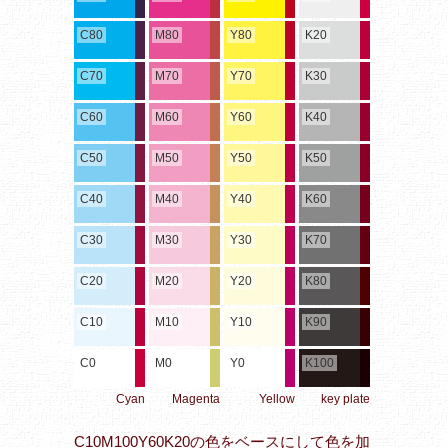
C80
M80
Y80
K20
C70
M70
Y70
K30
C60
M60
Y60
K40
C50
M50
Y50
K50
C40
M40
Y40
K60
C30
M30
Y30
K70
C20
M20
Y20
K80
C10
M10
Y10
K90
C0
M0
Y0
K100
Cyan
Magenta
Yellow
key plate
C10M100Y60K20の色をベースにして色を加