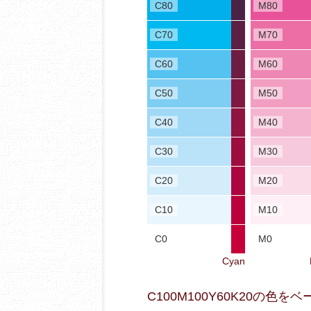
C80
M80
C70
M70
C60
M60
C50
M50
C40
M40
C30
M30
C20
M20
C10
M10
C0
M0
Cyan
C100M100Y60K20の