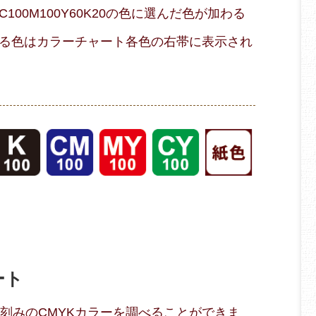
00M100Y60K20の色に選んだ色が加わる
る色はカラーチャート各色の右帯に表示され
ート
％刻みのCMYKカラーを調べることができま