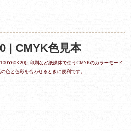
20 | CMYK色見本
00M100Y60K20は印刷など紙媒体で使うCMYKのカラーモード
紙の色と色彩を合わせるときに便利です。