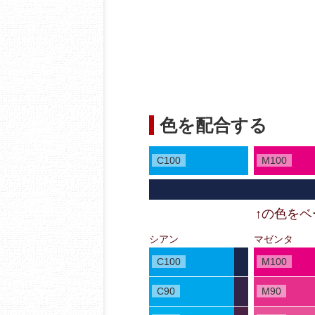
色を配合する
C100
M100
↑の色を
シアン
マゼンタ
C100
M100
C90
M90