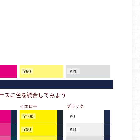
Y60
K20
ベースに色を調合してみよう
イエロー
ブラック
Y100
K0
Y90
K10