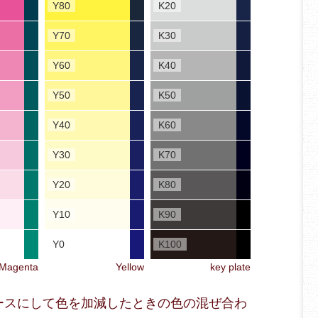
Y80
K20
Y70
K30
Y60
K40
Y50
K50
Y40
K60
Y30
K70
Y20
K80
Y10
K90
Y0
K100
Magenta
Yellow
key plate
色をベースにして色を加減したときの色の混ぜ合わ