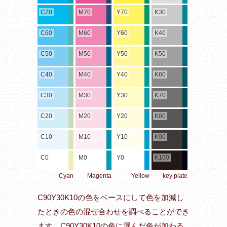
C70
M70
Y70
K30
C60
M60
Y60
K40
C50
M50
Y50
K50
C40
M40
Y40
K60
C30
M30
Y30
K70
C20
M20
Y20
K80
C10
M10
Y10
K90
C0
M0
Y0
K100
Cyan
Magenta
Yellow
key plate
C90Y30K10の色をベースにして色を加減し
たときの色の混ぜ合わせを調べることができ
ます。C90Y30K10の色に選んだ色が加わる