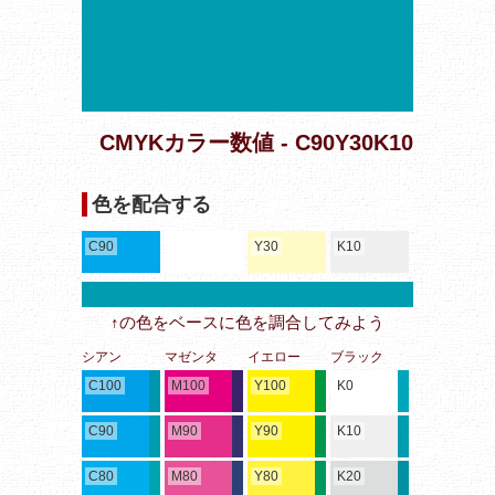
CMYKカラー数値 - C90Y30K10
色を配合する
C90
Y30
K10
↑の色をベースに色を調合してみよう
シアン
マゼンタ
イエロー
ブラック
C100
M100
Y100
K0
C90
M90
Y90
K10
C80
M80
Y80
K20