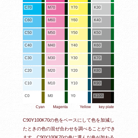
C70
M70
Y70
K30
C60
M60
Y60
K40
C50
M50
Y50
K50
C40
M40
Y40
K60
C30
M30
Y30
K70
C20
M20
Y20
K80
C10
M10
Y10
K90
C0
M0
Y0
K100
Cyan
Magenta
Yellow
key plate
C90Y100K70の色をベースにして色を加減し
たときの色の混ぜ合わせを調べることができ
ます。C90Y100K70の色に選んだ色が加わる