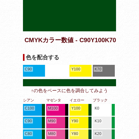
CMYKカラー数値 - C90Y100K70
色を配合する
C90
Y100
K70
↑の色をベースに色を調合してみよう
シアン
マゼンタ
イエロー
ブラック
C100
M100
Y100
K0
C90
M90
Y90
K10
C80
M80
Y80
K20