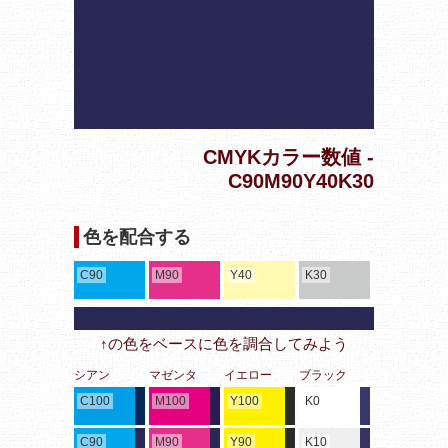
CMYKカラー数値 -
C90M90Y40K30
色を配合する
C90
M90
Y40
K30
↑の色をベースに色を調合してみよう
シアン
マゼンタ
イエロー
ブラック
C100
M100
Y100
K0
C90
M90
Y90
K10