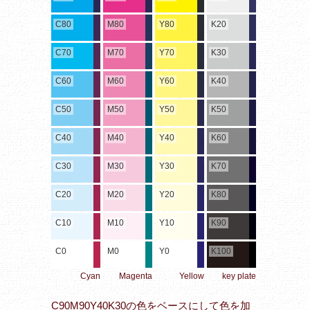
C80
M80
Y80
K20
C70
M70
Y70
K30
C60
M60
Y60
K40
C50
M50
Y50
K50
C40
M40
Y40
K60
C30
M30
Y30
K70
C20
M20
Y20
K80
C10
M10
Y10
K90
C0
M0
Y0
K100
Cyan
Magenta
Yellow
key plate
C90M90Y40K30の色をベースにして色を加