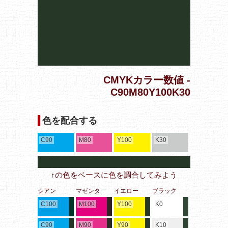
CMYKカラー数値 -
C90M80Y100K30
色を配合する
C90
M80
Y100
K30
↑の色をベースに色を調合してみよう
シアン
マゼンタ
イエロー
ブラック
C100
M100
Y100
K0
C90
M90
Y90
K10