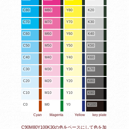
C80
M80
Y80
K20
C70
M70
Y70
K30
C60
M60
Y60
K40
C50
M50
Y50
K50
C40
M40
Y40
K60
C30
M30
Y30
K70
C20
M20
Y20
K80
C10
M10
Y10
K90
C0
M0
Y0
K100
Cyan
Magenta
Yellow
key plate
C90M80Y100K30の色をベースにして色を加