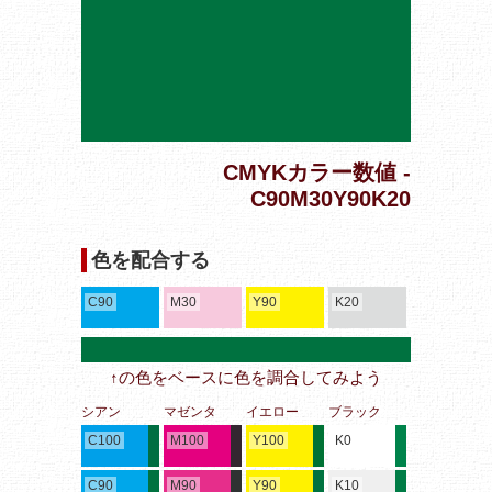
CMYKカラー数値 -
C90M30Y90K20
色を配合する
C90
M30
Y90
K20
↑の色をベースに色を調合してみよう
シアン
マゼンタ
イエロー
ブラック
C100
M100
Y100
K0
C90
M90
Y90
K10