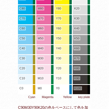
C80
M80
Y80
K20
C70
M70
Y70
K30
C60
M60
Y60
K40
C50
M50
Y50
K50
C40
M40
Y40
K60
C30
M30
Y30
K70
C20
M20
Y20
K80
C10
M10
Y10
K90
C0
M0
Y0
K100
Cyan
Magenta
Yellow
key plate
C90M30Y90K20の色をベースにして色を加