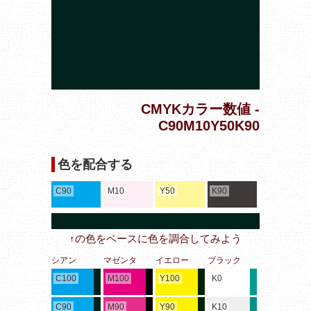
CMYKカラー数値 -
C90M10Y50K90
色を配合する
C90
M10
Y50
K90
↑の色をベースに色を調合してみよう
シアン
マゼンタ
イエロー
ブラック
C100
M100
Y100
K0
C90
M90
Y90
K10