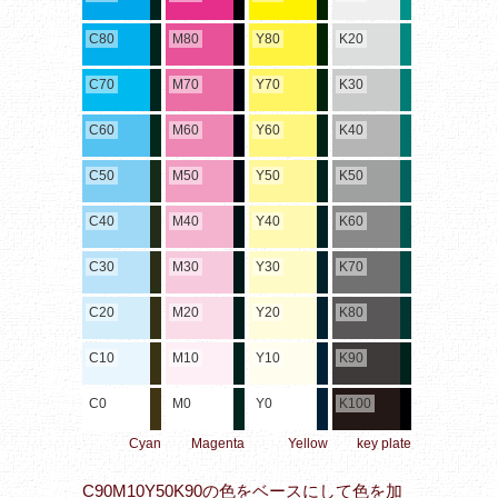
C80
M80
Y80
K20
C70
M70
Y70
K30
C60
M60
Y60
K40
C50
M50
Y50
K50
C40
M40
Y40
K60
C30
M30
Y30
K70
C20
M20
Y20
K80
C10
M10
Y10
K90
C0
M0
Y0
K100
Cyan
Magenta
Yellow
key plate
C90M10Y50K90の色をベースにして色を加