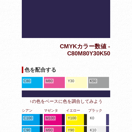
CMYKカラー数値 -
C80M80Y30K50
色を配合する
C80
M80
Y30
K50
↑の色をベースに色を調合してみよう
シアン
マゼンタ
イエロー
ブラック
C100
M100
Y100
K0
C90
M90
Y90
K10