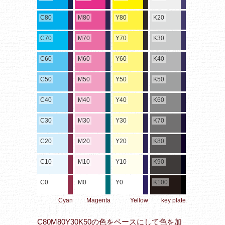
C80
M80
Y80
K20
C70
M70
Y70
K30
C60
M60
Y60
K40
C50
M50
Y50
K50
C40
M40
Y40
K60
C30
M30
Y30
K70
C20
M20
Y20
K80
C10
M10
Y10
K90
C0
M0
Y0
K100
Cyan
Magenta
Yellow
key plate
C80M80Y30K50の色をベースにして色を加