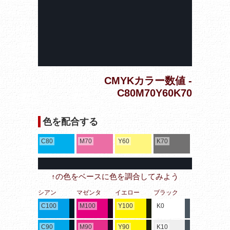
CMYKカラー数値 -
C80M70Y60K70
色を配合する
C80
M70
Y60
K70
↑の色をベースに色を調合してみよう
シアン
マゼンタ
イエロー
ブラック
C100
M100
Y100
K0
C90
M90
Y90
K10