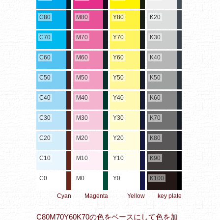
C80
M80
Y80
K20
C70
M70
Y70
K30
C60
M60
Y60
K40
C50
M50
Y50
K50
C40
M40
Y40
K60
C30
M30
Y30
K70
C20
M20
Y20
K80
C10
M10
Y10
K90
C0
M0
Y0
K100
Cyan
Magenta
Yellow
key plate
C80M70Y60K70の色をベースにして色を加