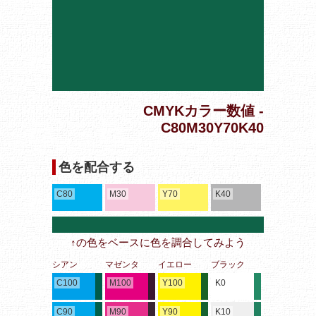
CMYKカラー数値 -
C80M30Y70K40
色を配合する
C80
M30
Y70
K40
↑の色をベースに色を調合してみよう
シアン
マゼンタ
イエロー
ブラック
C100
M100
Y100
K0
C90
M90
Y90
K10