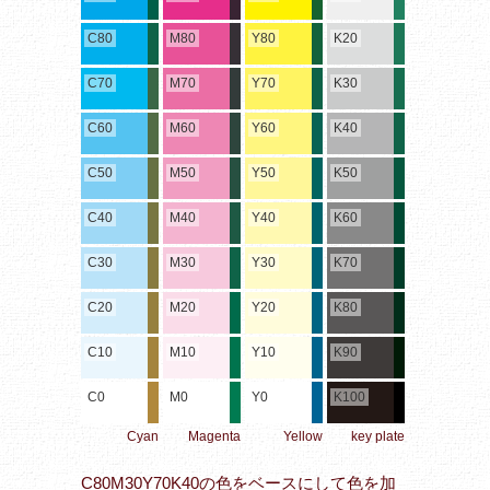
C80
M80
Y80
K20
C70
M70
Y70
K30
C60
M60
Y60
K40
C50
M50
Y50
K50
C40
M40
Y40
K60
C30
M30
Y30
K70
C20
M20
Y20
K80
C10
M10
Y10
K90
C0
M0
Y0
K100
Cyan
Magenta
Yellow
key plate
C80M30Y70K40の色をベースにして色を加