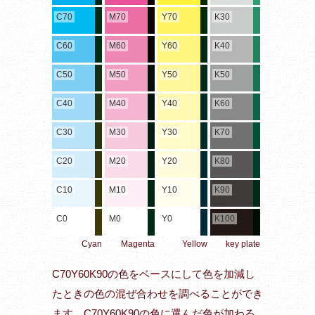
C70
M70
Y70
K30
C60
M60
Y60
K40
C50
M50
Y50
K50
C40
M40
Y40
K60
C30
M30
Y30
K70
C20
M20
Y20
K80
C10
M10
Y10
K90
C0
M0
Y0
K100
Cyan
Magenta
Yellow
key plate
C70Y60K90の色をベースにして色を加減し
たときの色の混ぜ合わせを調べることができ
ます。C70Y60K90の色に選んだ色が加わる