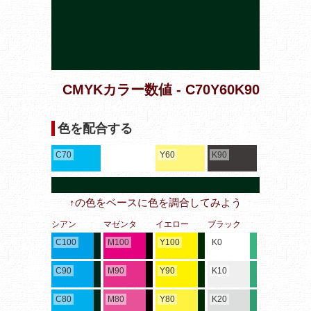
CMYKカラー数値 - C70Y60K90
色を配合する
C70
Y60
K90
↑の色をベースに色を調合してみよう
シアン
マゼンタ
イエロー
ブラック
C100
M100
Y100
K0
C90
M90
Y90
K10
C80
M80
Y80
K20