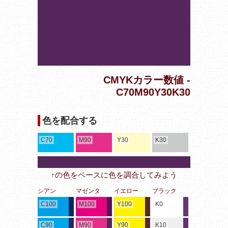
CMYKカラー数値 -
C70M90Y30K30
色を配合する
C70
M90
Y30
K30
↑の色をベースに色を調合してみよう
シアン
マゼンタ
イエロー
ブラック
C100
M100
Y100
K0
C90
M90
Y90
K10