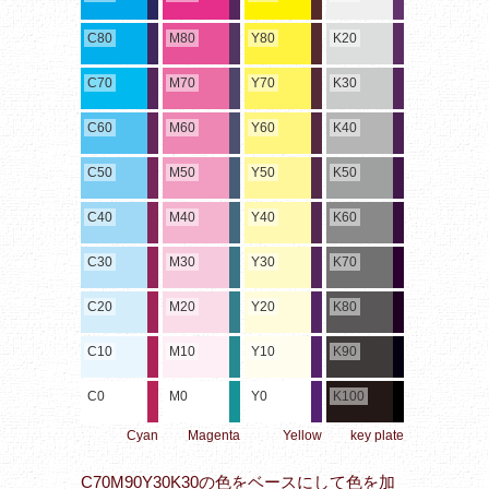
C80
M80
Y80
K20
C70
M70
Y70
K30
C60
M60
Y60
K40
C50
M50
Y50
K50
C40
M40
Y40
K60
C30
M30
Y30
K70
C20
M20
Y20
K80
C10
M10
Y10
K90
C0
M0
Y0
K100
Cyan
Magenta
Yellow
key plate
C70M90Y30K30の色をベースにして色を加