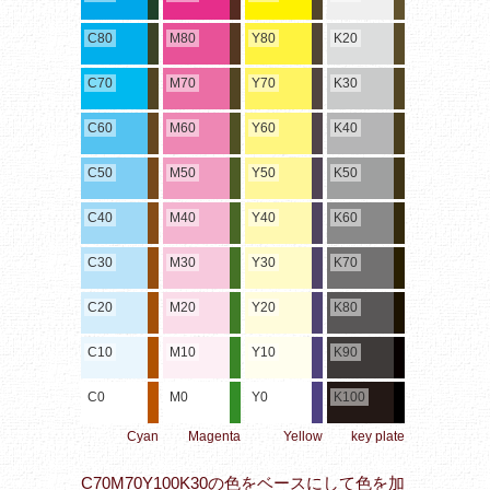
C80
M80
Y80
K20
C70
M70
Y70
K30
C60
M60
Y60
K40
C50
M50
Y50
K50
C40
M40
Y40
K60
C30
M30
Y30
K70
C20
M20
Y20
K80
C10
M10
Y10
K90
C0
M0
Y0
K100
Cyan
Magenta
Yellow
key plate
C70M70Y100K30の色をベースにして色を加