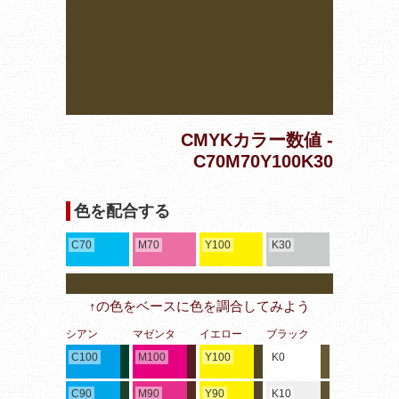
CMYKカラー数値 -
C70M70Y100K30
色を配合する
C70
M70
Y100
K30
↑の色をベースに色を調合してみよう
シアン
マゼンタ
イエロー
ブラック
C100
M100
Y100
K0
C90
M90
Y90
K10