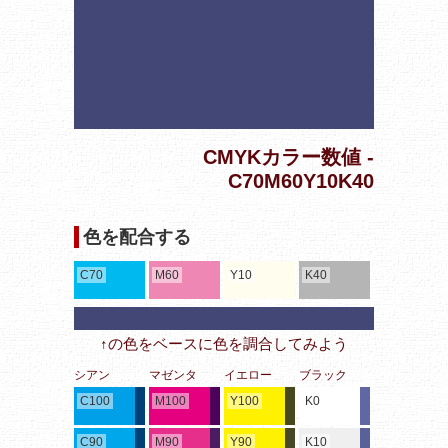
CMYKカラー数値 -
C70M60Y10K40
色を配合する
C70
M60
Y10
K40
↑の色をベースに色を調合してみよう
シアン
マゼンタ
イエロー
ブラック
C100
M100
Y100
K0
C90
M90
Y90
K10