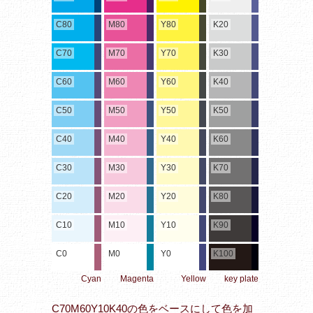
C80
M80
Y80
K20
C70
M70
Y70
K30
C60
M60
Y60
K40
C50
M50
Y50
K50
C40
M40
Y40
K60
C30
M30
Y30
K70
C20
M20
Y20
K80
C10
M10
Y10
K90
C0
M0
Y0
K100
Cyan
Magenta
Yellow
key plate
C70M60Y10K40の色をベースにして色を加