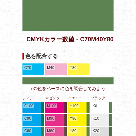
CMYKカラー数値 - C70M40Y80
色を配合する
C70
M40
Y80
↑の色をベースに色を調合してみよう
シアン
マゼンタ
イエロー
ブラック
C100
M100
Y100
K0
C90
M90
Y90
K10
C80
M80
Y80
K20