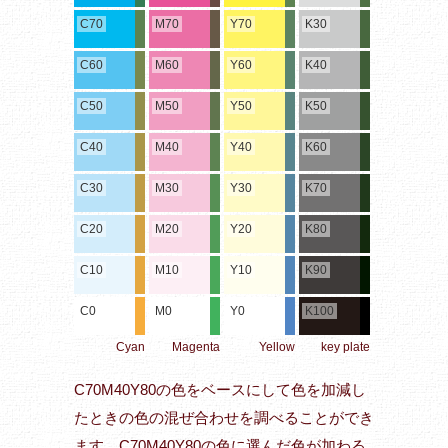
C70
M70
Y70
K30
C60
M60
Y60
K40
C50
M50
Y50
K50
C40
M40
Y40
K60
C30
M30
Y30
K70
C20
M20
Y20
K80
C10
M10
Y10
K90
C0
M0
Y0
K100
Cyan
Magenta
Yellow
key plate
C70M40Y80の色をベースにして色を加減し
たときの色の混ぜ合わせを調べることができ
ます。C70M40Y80の色に選んだ色が加わる