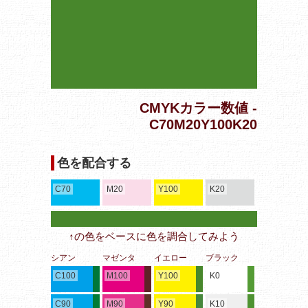
CMYKカラー数値 -
C70M20Y100K20
色を配合する
C70
M20
Y100
K20
↑の色をベースに色を調合してみよう
シアン
マゼンタ
イエロー
ブラック
C100
M100
Y100
K0
C90
M90
Y90
K10