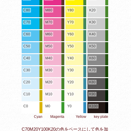
C80
M80
Y80
K20
C70
M70
Y70
K30
C60
M60
Y60
K40
C50
M50
Y50
K50
C40
M40
Y40
K60
C30
M30
Y30
K70
C20
M20
Y20
K80
C10
M10
Y10
K90
C0
M0
Y0
K100
Cyan
Magenta
Yellow
key plate
C70M20Y100K20の色をベースにして色を加