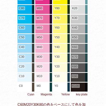
C80
M80
Y80
K20
C70
M70
Y70
K30
C60
M60
Y60
K40
C50
M50
Y50
K50
C40
M40
Y40
K60
C30
M30
Y30
K70
C20
M20
Y20
K80
C10
M10
Y10
K90
C0
M0
Y0
K100
Cyan
Magenta
Yellow
key plate
C60M20Y30K80の色をベースにして色を加