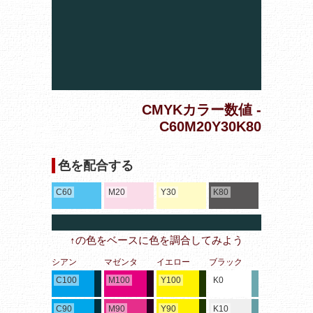
CMYKカラー数値 -
C60M20Y30K80
色を配合する
C60
M20
Y30
K80
↑の色をベースに色を調合してみよう
シアン
マゼンタ
イエロー
ブラック
C100
M100
Y100
K0
C90
M90
Y90
K10