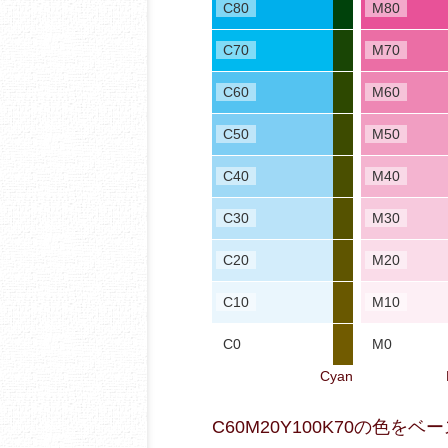
C80
M80
C70
M70
C60
M60
C50
M50
C40
M40
C30
M30
C20
M20
C10
M10
C0
M0
Cyan
C60M20Y100K70の色