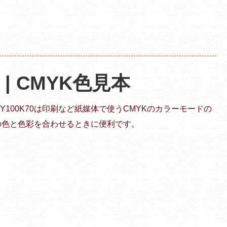
0 | CMYK色見本
M20Y100K70は印刷など紙媒体で使うCMYKのカラーモードの
の色と色彩を合わせるときに便利です。