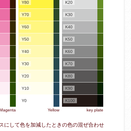
Y80
K20
Y70
K30
Y60
K40
Y50
K50
Y40
K60
Y30
K70
Y20
K80
Y10
K90
Y0
K100
Magenta
Yellow
key plate
をベースにして色を加減したときの色の混ぜ合わせ