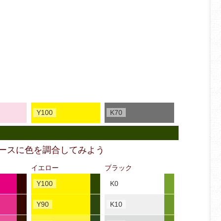
Y100
K70
ベースに色を調合してみよう
イエロー
ブラック
Y100
K0
Y90
K10