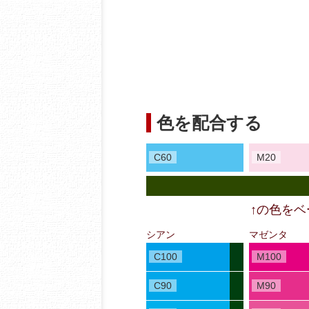
色を配合する
C60
M20
↑の色を
シアン
マゼンタ
C100
M100
C90
M90