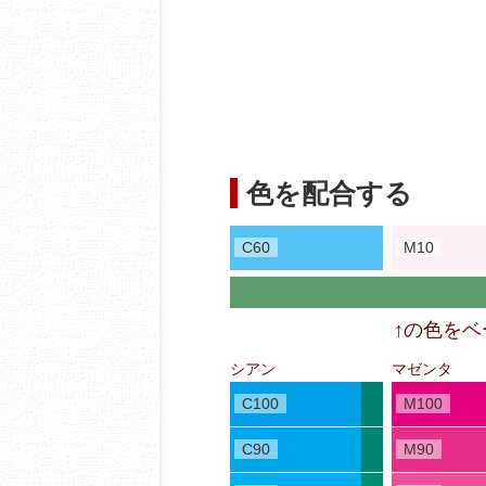
色を配合する
C60
M10
↑の色を
シアン
マゼンタ
C100
M100
C90
M90