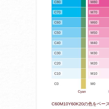
C80
M80
C70
M70
C60
M60
C50
M50
C40
M40
C30
M30
C20
M20
C10
M10
C0
M0
Cyan
C60M10Y60K20の色を