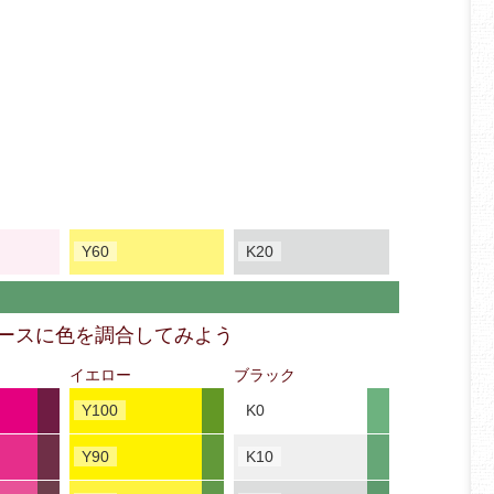
Y60
K20
ベースに色を調合してみよう
イエロー
ブラック
Y100
K0
Y90
K10