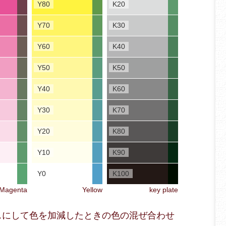
Y80
K20
Y70
K30
Y60
K40
Y50
K50
Y40
K60
Y30
K70
Y20
K80
Y10
K90
Y0
K100
Magenta
Yellow
key plate
ベースにして色を加減したときの色の混ぜ合わせ