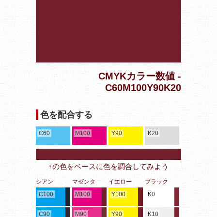
CMYKカラー数値 -
C60M100Y90K20
色を配合する
C60
M100
Y90
K20
↑の色をベースに色を調合してみよう
シアン
マゼンタ
イエロー
ブラック
C100
M100
Y100
K0
C90
M90
Y90
K10