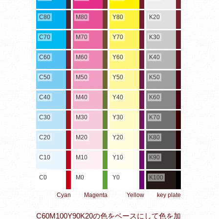
C80
M80
Y80
K20
C70
M70
Y70
K30
C60
M60
Y60
K40
C50
M50
Y50
K50
C40
M40
Y40
K60
C30
M30
Y30
K70
C20
M20
Y20
K80
C10
M10
Y10
K90
C0
M0
Y0
K100
Cyan
Magenta
Yellow
key plate
C60M100Y90K20の色をベースにして色を加