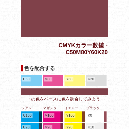
CMYKカラー数値 -
C50M80Y60K20
色を配合する
C50
M80
Y60
K20
↑の色をベースに色を調合してみよう
シアン
マゼンタ
イエロー
ブラック
C100
M100
Y100
K0
C90
M90
Y90
K10