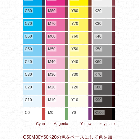
C80
M80
Y80
K20
C70
M70
Y70
K30
C60
M60
Y60
K40
C50
M50
Y50
K50
C40
M40
Y40
K60
C30
M30
Y30
K70
C20
M20
Y20
K80
C10
M10
Y10
K90
C0
M0
Y0
K100
Cyan
Magenta
Yellow
key plate
C50M80Y60K20の色をベースにして色を加