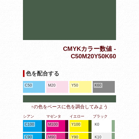
CMYKカラー数値 -
C50M20Y50K60
色を配合する
C50
M20
Y50
K60
↑の色をベースに色を調合してみよう
シアン
マゼンタ
イエロー
ブラック
C100
M100
Y100
K0
C90
M90
Y90
K10