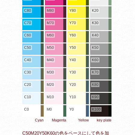
C80
M80
Y80
K20
C70
M70
Y70
K30
C60
M60
Y60
K40
C50
M50
Y50
K50
C40
M40
Y40
K60
C30
M30
Y30
K70
C20
M20
Y20
K80
C10
M10
Y10
K90
C0
M0
Y0
K100
Cyan
Magenta
Yellow
key plate
C50M20Y50K60の色をベースにして色を加