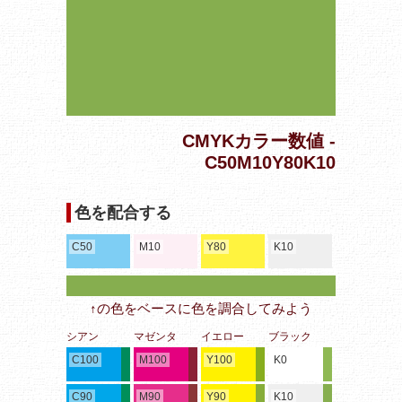
CMYKカラー数値 -
C50M10Y80K10
色を配合する
C50
M10
Y80
K10
↑の色をベースに色を調合してみよう
シアン
マゼンタ
イエロー
ブラック
C100
M100
Y100
K0
C90
M90
Y90
K10