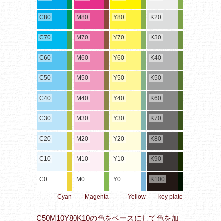
C80
M80
Y80
K20
C70
M70
Y70
K30
C60
M60
Y60
K40
C50
M50
Y50
K50
C40
M40
Y40
K60
C30
M30
Y30
K70
C20
M20
Y20
K80
C10
M10
Y10
K90
C0
M0
Y0
K100
Cyan
Magenta
Yellow
key plate
C50M10Y80K10の色をベースにして色を加