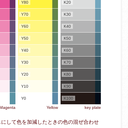
Y80
K20
Y70
K30
Y60
K40
Y50
K50
Y40
K60
Y30
K70
Y20
K80
Y10
K90
Y0
K100
Magenta
Yellow
key plate
ベースにして色を加減したときの色の混ぜ合わせ