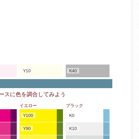
Y10
K40
ベースに色を調合してみよう
イエロー
ブラック
Y100
K0
Y90
K10