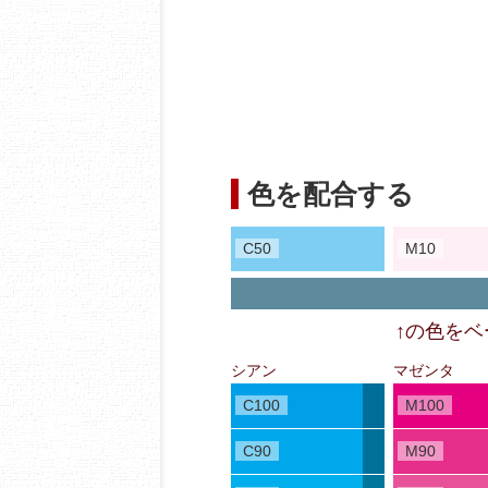
色を配合する
C50
M10
↑の色を
シアン
マゼンタ
C100
M100
C90
M90