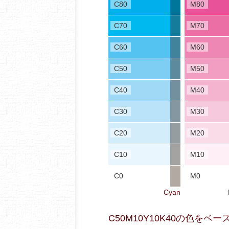
C80
M80
C70
M70
C60
M60
C50
M50
C40
M40
C30
M30
C20
M20
C10
M10
C0
M0
Cyan
C50M10Y10K40の色を