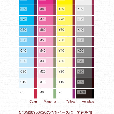
C80
M80
Y80
K20
C70
M70
Y70
K30
C60
M60
Y60
K40
C50
M50
Y50
K50
C40
M40
Y40
K60
C30
M30
Y30
K70
C20
M20
Y20
K80
C10
M10
Y10
K90
C0
M0
Y0
K100
Cyan
Magenta
Yellow
key plate
C40M90Y50K20の色をベースにして色を加