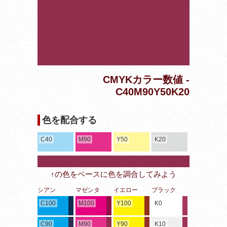
CMYKカラー数値 -
C40M90Y50K20
色を配合する
C40
M90
Y50
K20
↑の色をベースに色を調合してみよう
シアン
マゼンタ
イエロー
ブラック
C100
M100
Y100
K0
C90
M90
Y90
K10