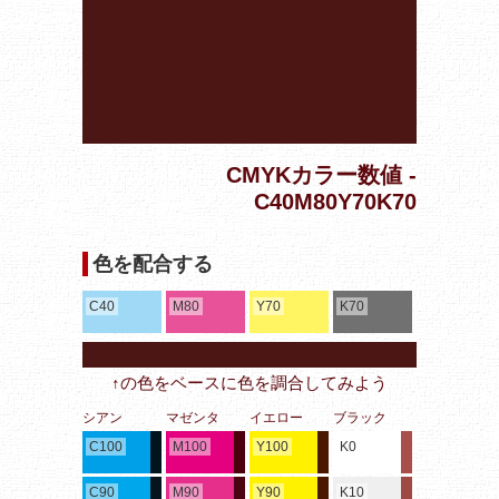
CMYKカラー数値 -
C40M80Y70K70
色を配合する
C40
M80
Y70
K70
↑の色をベースに色を調合してみよう
シアン
マゼンタ
イエロー
ブラック
C100
M100
Y100
K0
C90
M90
Y90
K10