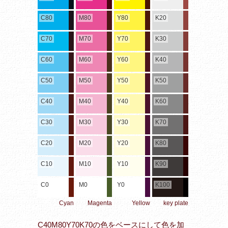
C80
M80
Y80
K20
C70
M70
Y70
K30
C60
M60
Y60
K40
C50
M50
Y50
K50
C40
M40
Y40
K60
C30
M30
Y30
K70
C20
M20
Y20
K80
C10
M10
Y10
K90
C0
M0
Y0
K100
Cyan
Magenta
Yellow
key plate
C40M80Y70K70の色をベースにして色を加