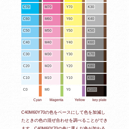
C70
M70
Y70
K30
C60
M60
Y60
K40
C50
M50
Y50
K50
C40
M40
Y40
K60
C30
M30
Y30
K70
C20
M20
Y20
K80
C10
M10
Y10
K90
C0
M0
Y0
K100
Cyan
Magenta
Yellow
key plate
C40M60Y70の色をベースにして色を加減し
たときの色の混ぜ合わせを調べることができ
ます。C40M60Y70の色に選んだ色が加わる