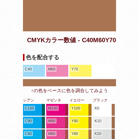
CMYKカラー数値 - C40M60Y70
色を配合する
C40
M60
Y70
↑の色をベースに色を調合してみよう
シアン
マゼンタ
イエロー
ブラック
C100
M100
Y100
K0
C90
M90
Y90
K10
C80
M80
Y80
K20