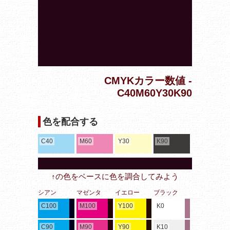
CMYKカラー数値 -
C40M60Y30K90
色を配合する
C40
M60
Y30
K90
↑の色をベースに色を調合してみよう
シアン
マゼンタ
イエロー
ブラック
C100
M100
Y100
K0
C90
M90
Y90
K10