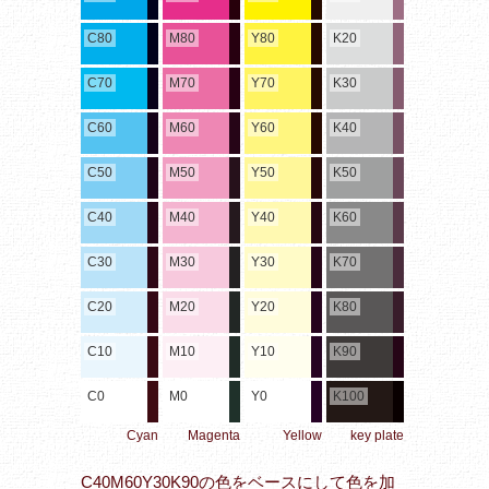
C80
M80
Y80
K20
C70
M70
Y70
K30
C60
M60
Y60
K40
C50
M50
Y50
K50
C40
M40
Y40
K60
C30
M30
Y30
K70
C20
M20
Y20
K80
C10
M10
Y10
K90
C0
M0
Y0
K100
Cyan
Magenta
Yellow
key plate
C40M60Y30K90の色をベースにして色を加