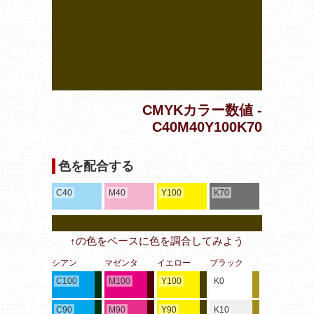
CMYKカラー数値 -
C40M40Y100K70
色を配合する
C40
M40
Y100
K70
↑の色をベースに色を調合してみよう
シアン
マゼンタ
イエロー
ブラック
C100
M100
Y100
K0
C90
M90
Y90
K10