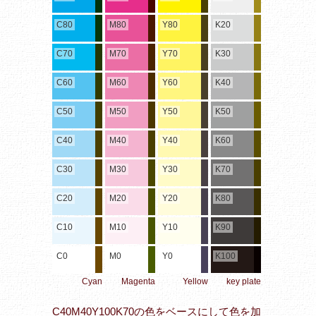
C80
M80
Y80
K20
C70
M70
Y70
K30
C60
M60
Y60
K40
C50
M50
Y50
K50
C40
M40
Y40
K60
C30
M30
Y30
K70
C20
M20
Y20
K80
C10
M10
Y10
K90
C0
M0
Y0
K100
Cyan
Magenta
Yellow
key plate
C40M40Y100K70の色をベースにして色を加