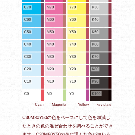
C70
M70
Y70
K30
C60
M60
Y60
K40
C50
M50
Y50
K50
C40
M40
Y40
K60
C30
M30
Y30
K70
C20
M20
Y20
K80
C10
M10
Y10
K90
C0
M0
Y0
K100
Cyan
Magenta
Yellow
key plate
C30M80Y50の色をベースにして色を加減し
たときの色の混ぜ合わせを調べることができ
ます。C30M80Y50の色に選んだ色が加わる