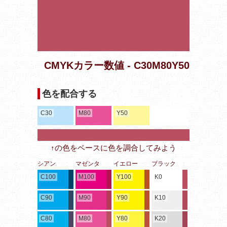
CMYKカラー数値 - C30M80Y50
色を配合する
C30
M80
Y50
↑の色をベースに色を調合してみよう
シアン
マゼンタ
イエロー
ブラック
C100
M100
Y100
K0
C90
M90
Y90
K10
C80
M80
Y80
K20