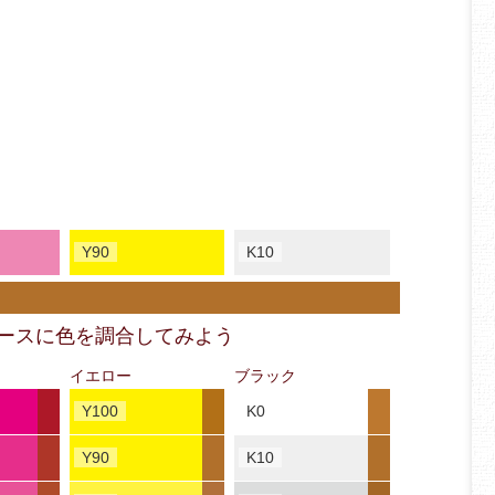
Y90
K10
ベースに色を調合してみよう
イエロー
ブラック
Y100
K0
Y90
K10