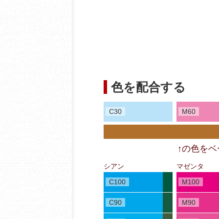
色を配合する
C30
M60
↑の色を
シアン
マゼンタ
C100
M100
C90
M90