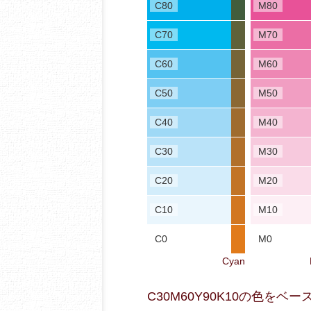
C80
M80
C70
M70
C60
M60
C50
M50
C40
M40
C30
M30
C20
M20
C10
M10
C0
M0
Cyan
C30M60Y90K10の色を