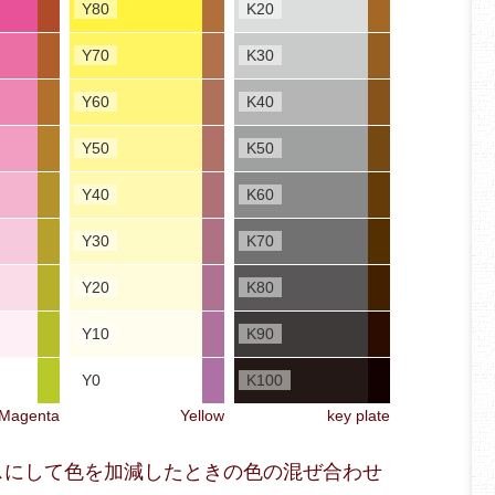
Y80
K20
Y70
K30
Y60
K40
Y50
K50
Y40
K60
Y30
K70
Y20
K80
Y10
K90
Y0
K100
Magenta
Yellow
key plate
ベースにして色を加減したときの色の混ぜ合わせ