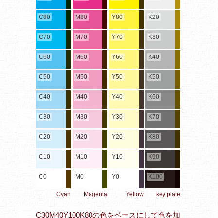
C80
M80
Y80
K20
C70
M70
Y70
K30
C60
M60
Y60
K40
C50
M50
Y50
K50
C40
M40
Y40
K60
C30
M30
Y30
K70
C20
M20
Y20
K80
C10
M10
Y10
K90
C0
M0
Y0
K100
Cyan
Magenta
Yellow
key plate
C30M40Y100K80の色をベースにして色を加