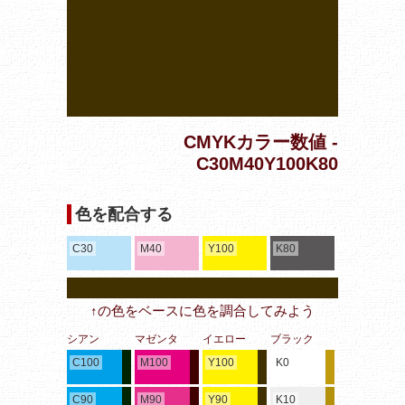
CMYKカラー数値 -
C30M40Y100K80
色を配合する
C30
M40
Y100
K80
↑の色をベースに色を調合してみよう
シアン
マゼンタ
イエロー
ブラック
C100
M100
Y100
K0
C90
M90
Y90
K10