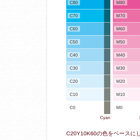
C80
M80
C70
M70
C60
M60
C50
M50
C40
M40
C30
M30
C20
M20
C10
M10
C0
M0
Cyan
C20Y10K60の色をベー