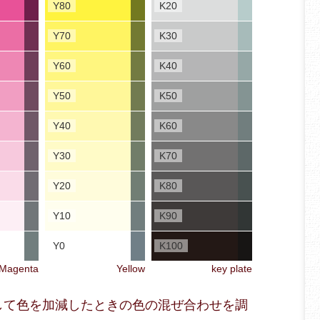
Y80
K20
Y70
K30
Y60
K40
Y50
K50
Y40
K60
Y30
K70
Y20
K80
Y10
K90
Y0
K100
Magenta
Yellow
key plate
スにして色を加減したときの色の混ぜ合わせを調