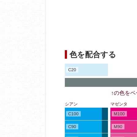
色を配合する
C20
↑の色を
シアン
マゼンタ
C100
M100
C90
M90