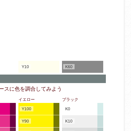
Y10
K60
ベースに色を調合してみよう
イエロー
ブラック
Y100
K0
Y90
K10