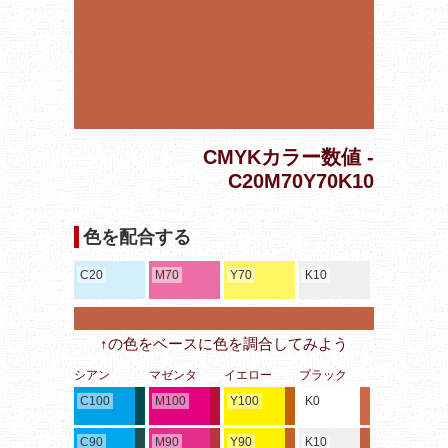
CMYKカラー数値 -
C20M70Y70K10
色を配合する
C20
M70
Y70
K10
↑の色をベースに色を調合してみよう
シアン
マゼンタ
イエロー
ブラック
C100
M100
Y100
K0
C90
M90
Y90
K10