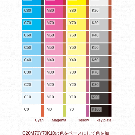
C80
M80
Y80
K20
C70
M70
Y70
K30
C60
M60
Y60
K40
C50
M50
Y50
K50
C40
M40
Y40
K60
C30
M30
Y30
K70
C20
M20
Y20
K80
C10
M10
Y10
K90
C0
M0
Y0
K100
Cyan
Magenta
Yellow
key plate
C20M70Y70K10の色をベースにして色を加