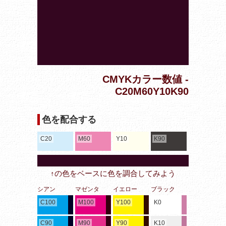
CMYKカラー数値 -
C20M60Y10K90
色を配合する
C20
M60
Y10
K90
↑の色をベースに色を調合してみよう
シアン
マゼンタ
イエロー
ブラック
C100
M100
Y100
K0
C90
M90
Y90
K10