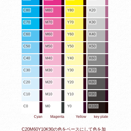
C80
M80
Y80
K20
C70
M70
Y70
K30
C60
M60
Y60
K40
C50
M50
Y50
K50
C40
M40
Y40
K60
C30
M30
Y30
K70
C20
M20
Y20
K80
C10
M10
Y10
K90
C0
M0
Y0
K100
Cyan
Magenta
Yellow
key plate
C20M60Y10K90の色をベースにして色を加